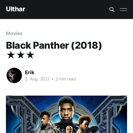
Ulthar
Movies
Black Panther (2018)
★★★
Erik
3. Aug. 2021
•
2 min read