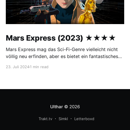
Mars Express (2023) ★★★★
Mars Express mag das Sci-Fi-Genre vielleicht nicht
völlig neu erfinden, aber es bietet ein fantastisches
Konzept und macht riesigen Spaß beim Anschauen!
23. Juli 2024
1 min read
Von Anfang an taucht man in seine Welt ein und wird
bis zum Ende nicht mehr losgelassen. Der Film zieht
Inspiration aus Klassikern wie Blade Runner,
Ulthar
© 2026
Trakt.tv
Simkl
Letterboxd