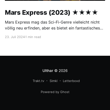
Mars Express (2023) ★★★★
Mars Express mag das Sci-Fi-Genre vielleicht nicht
völlig neu erfinden, aber es bietet ein fantastisches
Konzept und macht riesigen Spaß beim Anschauen!
23. Juli 2024
1 min read
Von Anfang an taucht man in seine Welt ein und wird
bis zum Ende nicht mehr losgelassen. Der Film zieht
Inspiration aus Klassikern wie Blade Runner,
Ulthar
© 2026
Trakt.tv
Simkl
Letterboxd
Powered by Ghost