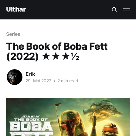
Ulthar
Series
The Book of Boba Fett
(2022) ★★★½
Erik
29. Mai 2022
•
2 min read